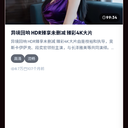
99:34
异境回响 HDR臻享未删减 臻彩4K大片
异境回响 HDR臻享未删减 臻彩4K大片由是枝裕和执导，奥
斯卡·伊萨克、段奕宏领衔主演，与长泽雅美等共同演绎。本
片为动作类型，主要班底与取景来自英国。一桩旧案被重新
高清
流畅
翻出，真相与谎言交织。影片整体气质冷峻，节奏紧凑，人
物动机清晰，适合喜欢强情节与细腻表演的观众。
8.7万
107个月前