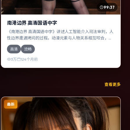
99:37
南港边界 高清国语中字
《南港边界 高清国语中字》讲述人工智能介入司法审判，人
性边界遭遇拷问的过程。动漫元素与人物关系相互咬合，刘
亚仁、杨幂的对手戏尤为出彩。导演杜琪峰善于在长镜头中
高清
流畅
积蓄张力，本片亦在泰国实地取景，增强真实质感。
3万
124个月前
查看更多
最新