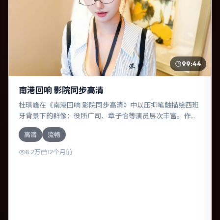
99:44
南港回响 影院同步高清
杜琪峰在《南港回响 影院同步高清》中以压抑笔触描绘西班
牙背景下的群像：役所广司、章子怡等演员层次丰富。作为
一部惊悚作品，故事从日常裂缝切入，逐步推向不可逆转的
高清
流畅
结局；视听语言统一，情感落点克制有力。
8.2万
12个月前