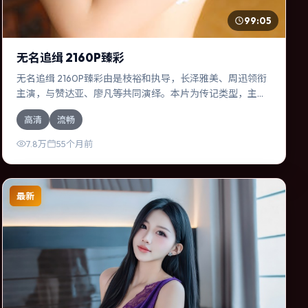
99:05
无名追缉 2160P臻彩
无名追缉 2160P臻彩由是枝裕和执导，长泽雅美、周迅领衔
主演，与赞达亚、廖凡等共同演绎。本片为传记类型，主要
班底与取景来自中国台湾。一次跨国行动在暴雨夜失控，信
高清
流畅
任瞬间崩塌。影片整体气质明快，节奏紧凑，人物动机清
晰，适合喜欢强情节与细腻表演的观众。
7.8万
55个月前
最新