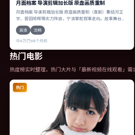
月面档案 导演剪辑加长版 原盘画质重制
月面档案 导演剪辑加长版 原盘画质重制（喜剧）集结河正
宇、菅田将晖等实力阵容，宁浩掌舵叙事走向。故事舞台设
定于澳大利亚，围绕一次意外选择展开连锁反应；配乐与色
高清
流畅
彩高度服务于主题，结尾留白耐人寻味。
4万
68个月前
热门电影
热度榜实时整理，热门大片与「
最新视频在线观看
」需
热门