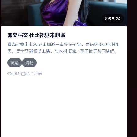
99:24
雾岛档案 杜比视界未删减
雾岛档案 杜比视界未删减由奉俊昊执导，莱昂纳多·迪卡普里
奥、奥卡菲娜领衔主演，与木村拓哉、章子怡等共同演绎。
本片为动作类型，主要班底与取景来自韩国。失散多年的兄
高清
流畅
妹在边境小镇意外重逢。影片整体气质浓烈，节奏紧凑，人
物动机清晰，适合喜欢强情节与细腻表演的观众。
3.8万
54个月前