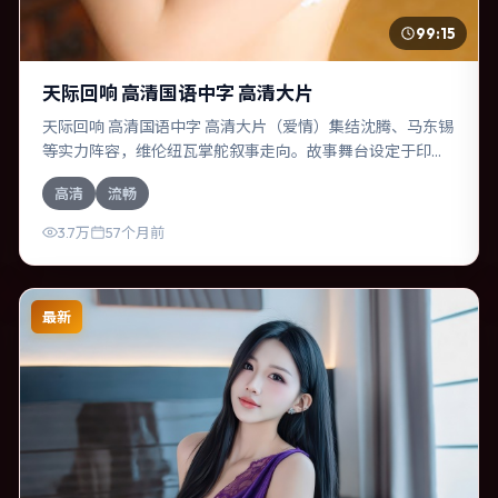
99:15
天际回响 高清国语中字 高清大片
天际回响 高清国语中字 高清大片（爱情）集结沈腾、马东锡
等实力阵容，维伦纽瓦掌舵叙事走向。故事舞台设定于印
度，围绕一次意外选择展开连锁反应；配乐与色彩高度服务
高清
流畅
于主题，结尾留白耐人寻味。
3.7万
57个月前
最新