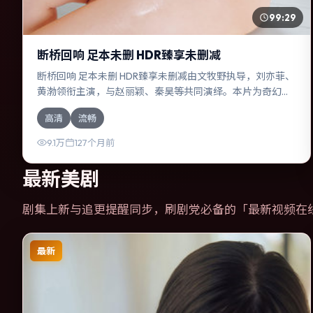
99:29
断桥回响 足本未删 HDR臻享未删减
断桥回响 足本未删 HDR臻享未删减由文牧野执导，刘亦菲、
黄渤领衔主演，与赵丽颖、秦昊等共同演绎。本片为奇幻类
型，主要班底与取景来自印度。一桩旧案被重新翻出，真相
高清
流畅
与谎言交织。影片整体气质明快，节奏紧凑，人物动机清
晰，适合喜欢强情节与细腻表演的观众。
9.1万
127个月前
最新美剧
剧集上新与追更提醒同步，刷剧党必备的「
最新视频在
最新