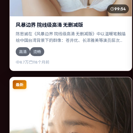
99:54
风暴边界 院线级高清 无删减版
陈思诚在《风暴边界 院线级高清 无删减版》中以温暖笔触描
绘中国台湾背景下的群像：苍井优、长泽雅美等演员层次丰
富。作为一部悬疑作品，故事从日常裂缝切入，逐步推向不
高清
流畅
可逆转的结局；视听语言统一，情感落点克制有力。
8.7万
118个月前
最新