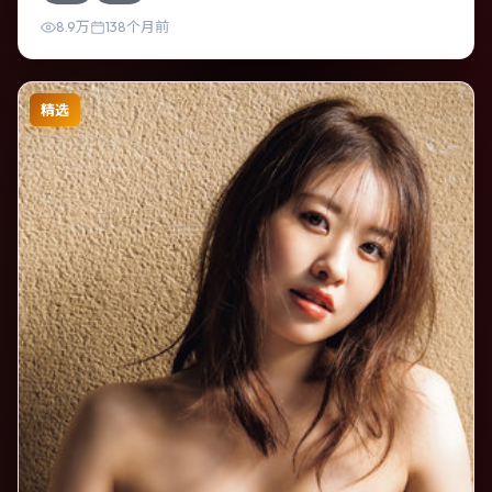
感。
8.9万
138个月前
精选