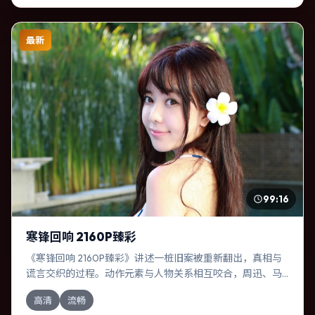
最新
99:16
寒锋回响 2160P臻彩
《寒锋回响 2160P臻彩》讲述一桩旧案被重新翻出，真相与
谎言交织的过程。动作元素与人物关系相互咬合，周迅、马
东锡的对手戏尤为出彩。导演娄烨善于在长镜头中积蓄张
高清
流畅
力，本片亦在加拿大实地取景，增强真实质感。