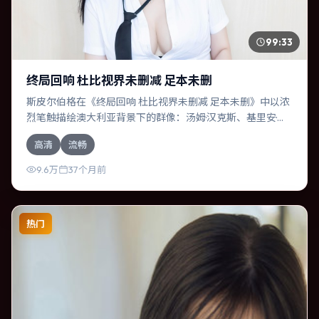
99:33
终局回响 杜比视界未删减 足本未删
斯皮尔伯格在《终局回响 杜比视界未删减 足本未删》中以浓
烈笔触描绘澳大利亚背景下的群像：汤姆·汉克斯、基里安·墨
菲等演员层次丰富。作为一部爱情作品，故事从日常裂缝切
高清
流畅
入，逐步推向不可逆转的结局；视听语言统一，情感落点克
制有力。
9.6万
37个月前
热门