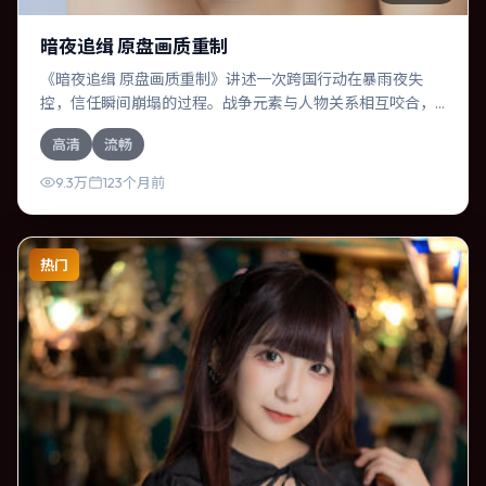
暗夜追缉 原盘画质重制
《暗夜追缉 原盘画质重制》讲述一次跨国行动在暴雨夜失
控，信任瞬间崩塌的过程。战争元素与人物关系相互咬合，
长泽雅美、廖凡的对手戏尤为出彩。导演诺兰善于在长镜头
高清
流畅
中积蓄张力，本片亦在英国实地取景，增强真实质感。
9.3万
123个月前
热门