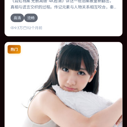
《霓虹档案 无删减版 · 4K超清》讲述一桩旧案被重新翻出，
真相与谎言交织的过程。传记元素与人物关系相互咬合，秦
昊、奥卡菲娜的对手戏尤为出彩。导演宫崎骏善于在长镜头
高清
流畅
中积蓄张力，本片亦在美国实地取景，增强真实质感。
9.3万
112个月前
热门