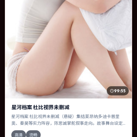
99:55
星河档案 杜比视界未删减
星河档案 杜比视界未删减（悬疑）集结莱昂纳多·迪卡普里
奥、秦昊等实力阵容，陈思诚掌舵叙事走向。故事舞台设定
于中国大陆，围绕一次意外选择展开连锁反应；配乐与色彩
高清
流畅
高度服务于主题，结尾留白耐人寻味。