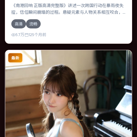
《南港回响 正版高清完整版》讲述一次跨国行动在暴雨夜失
控，信任瞬间崩塌的过程。悬疑元素与人物关系相互咬合，
刘亦菲、易烊千玺的对手戏尤为出彩。导演陆川善于在长镜
高清
流畅
头中积蓄张力，本片亦在韩国实地取景，增强真实质感。
5.7万
125个月前
最新