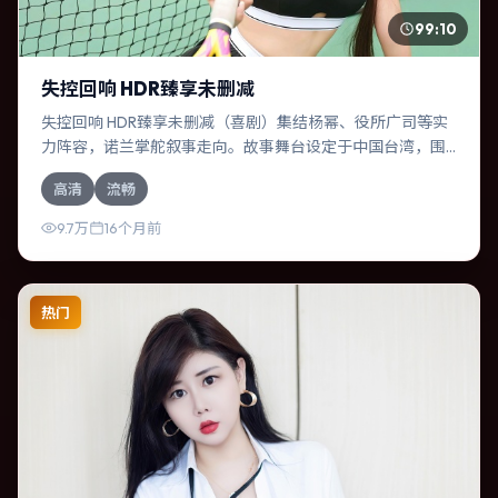
99:10
失控回响 HDR臻享未删减
失控回响 HDR臻享未删减（喜剧）集结杨幂、役所广司等实
力阵容，诺兰掌舵叙事走向。故事舞台设定于中国台湾，围
绕一次意外选择展开连锁反应；配乐与色彩高度服务于主
高清
流畅
题，结尾留白耐人寻味。
9.7万
16个月前
热门