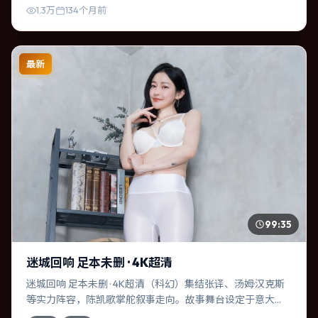
1.3万
134个月前
最新
99:35
迷城回响 足本未删 · 4K超清
迷城回响 足本未删 · 4K超清（科幻）集结张译、汤姆·汉克斯
等实力阵容，陈凯歌掌舵叙事走向。故事舞台设定于意大
利，围绕一次意外选择展开连锁反应；配乐与色彩高度服务