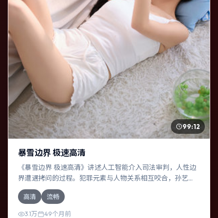
99:12
暴雪边界 极速高清
《暴雪边界 极速高清》讲述人工智能介入司法审判，人性边
界遭遇拷问的过程。犯罪元素与人物关系相互咬合，孙艺
珍、沈腾的对手戏尤为出彩。导演丹尼斯·维伦纽瓦善于在长
高清
流畅
镜头中积蓄张力，本片亦在中国香港实地取景，增强真实质
感。
3.1万
49个月前