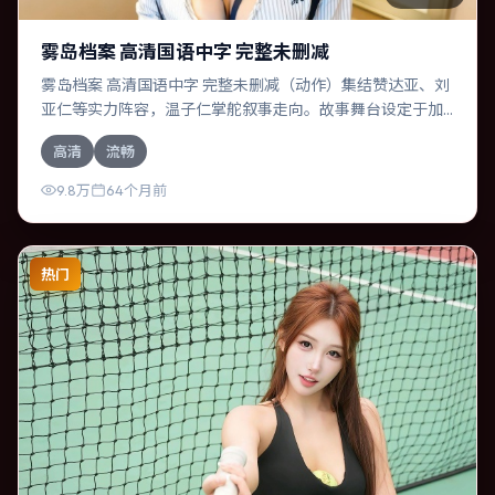
雾岛档案 高清国语中字 完整未删减
雾岛档案 高清国语中字 完整未删减（动作）集结赞达亚、刘
亚仁等实力阵容，温子仁掌舵叙事走向。故事舞台设定于加
拿大，围绕一次意外选择展开连锁反应；配乐与色彩高度服
高清
流畅
务于主题，结尾留白耐人寻味。
9.8万
64个月前
热门