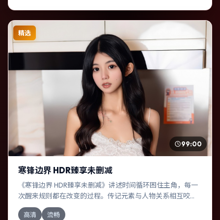
精选
99:00
寒锋边界 HDR臻享未删减
《寒锋边界 HDR臻享未删减》讲述时间循环困住主角，每一
次醒来规则都在改变的过程。传记元素与人物关系相互咬
合，刘亚仁、谭卓的对手戏尤为出彩。导演文牧野善于在长
高清
流畅
镜头中积蓄张力，本片亦在俄罗斯实地取景，增强真实质