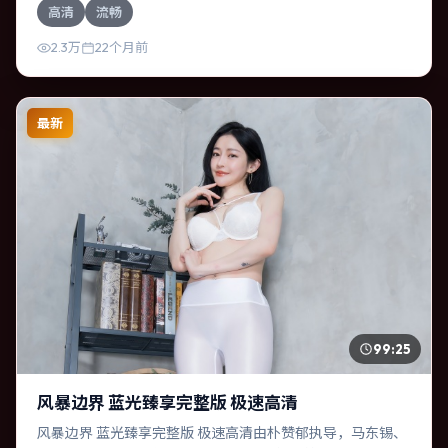
高清
流畅
于主题，结尾留白耐人寻味。
2.3万
22个月前
最新
99:25
风暴边界 蓝光臻享完整版 极速高清
风暴边界 蓝光臻享完整版 极速高清由朴赞郁执导，马东锡、