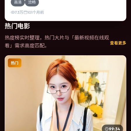
高清
流畅
片整体气质浓烈，节奏紧凑，人物动机清晰，适合喜欢强情
节与细腻表演的观众。
7.3万
101个月前
热门电影
热度榜实时整理，热门大片与「
最新视频在线观
查看更多
看
」需求高度匹配。
热门
99:34