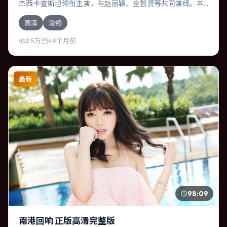
杰西卡·查斯坦领衔主演，与赵丽颖、全智贤等共同演绎。本
片为喜剧类型，主要班底与取景来自澳大利亚。失散多年的
高清
流畅
兄妹在边境小镇意外重逢。影片整体气质冷峻，节奏紧凑，
人物动机清晰，适合喜欢强情节与细腻表演的观众。
2.5万
49个月前
最新
98:09
南港回响 正版高清完整版