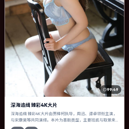
99:49
深海追缉 臻彩4K大片
深海追缉 臻彩4K大片由贾樟柯执导，周迅、谭卓领衔主演，
与宋康昊等共同演绎。本片为喜剧类型，主要班底与取景来
自英国。时间循环困住主角，每一次醒来规则都在改变。影