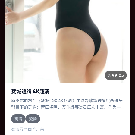
99:05
焚城追缉 4K超清
斯皮尔伯格在《焚城追缉 4K超清》中以冷峻笔触描绘西班牙
背景下的群像：菅田将晖、裴斗娜等演员层次丰富。作为一
部犯罪作品，故事从日常裂缝切入，逐步推向不可逆转的结
高清
流畅
局；视听语言统一，情感落点克制有力。
1.5万
121个月前