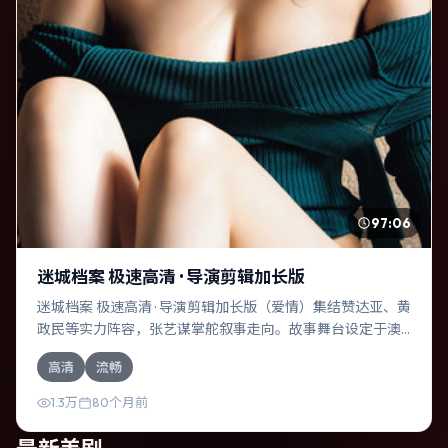
97:06
迷城档案 极速高清 · 导演剪辑加长版
迷城档案 极速高清 · 导演剪辑加长版（爱情）集结赞达亚、黄
政民等实力阵容，张艺谋掌舵叙事走向。故事舞台设定于澳
大利亚，围绕一次意外选择展开连锁反应；配乐与色彩高度
高清
流畅
服务于主题，结尾留白耐人寻味。
1.3万
80个月前